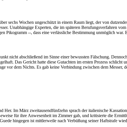
über sechs Wochen ungeschützt in einem Raum liegt, der von dutzenden 
esser. Unabhängige Experten, die im späteren Berufungsverfahren vom G
igen Pikogramm --, dass eine verlässliche Bestimmung unmöglich war. 
n Punkt nicht abschließend im Sinne einer bewussten Fälschung. Dennoc
ngelhaft. Das Gericht hatte diese Gutachten im ersten Prozess schlich
klage vor dem Nichts. Es gab keine Verbindung zwischen dem Messer, 
 und Her. Im März zweitausendfünfzehn sprach der italienische Kassati
hen Beweise für ihre Anwesenheit im Zimmer gab, und kritisierte die Erm
e. Guede hingegen ist mittlerweile nach Verbüßung seiner Haftstrafe wie