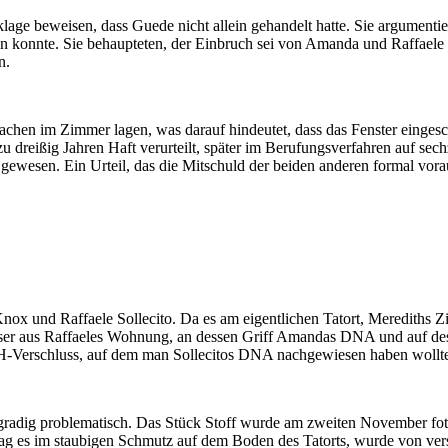
lage beweisen, dass Guede nicht allein gehandelt hatte. Sie argument
 konnte. Sie behaupteten, der Einbruch sei von Amanda und Raffaele in
n.
en Sachen im Zimmer lagen, was darauf hindeutet, dass das Fenster ei
 dreißig Jahren Haft verurteilt, später im Berufungsverfahren auf sec
t gewesen. Ein Urteil, das die Mitschuld der beiden anderen formal vor
ox und Raffaele Sollecito. Da es am eigentlichen Tatort, Merediths Zi
sser aus Raffaeles Wohnung, an dessen Griff Amandas DNA und auf d
 BH-Verschluss, auf dem man Sollecitos DNA nachgewiesen haben wollt
radig problematisch. Das Stück Stoff wurde am zweiten November fotog
 lag es im staubigen Schmutz auf dem Boden des Tatorts, wurde von ve