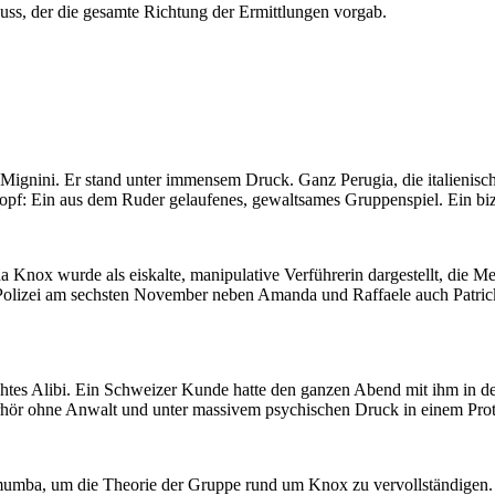
huss, der die gesamte Richtung der Ermittlungen vorgab.
ignini. Er stand unter immensem Druck. Ganz Perugia, die italienische
Kopf: Ein aus dem Ruder gelaufenes, gewaltsames Gruppenspiel. Ein biz
 Knox wurde als eiskalte, manipulative Verführerin dargestellt, die Me
 Polizei am sechsten November neben Amanda und Raffaele auch Patri
tes Alibi. Ein Schweizer Kunde hatte den ganzen Abend mit ihm in de
hör ohne Anwalt und unter massivem psychischen Druck in einem Protok
Lumumba, um die Theorie der Gruppe rund um Knox zu vervollständigen