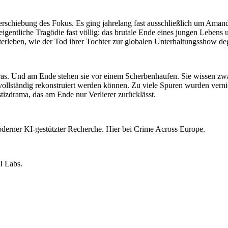
rschiebung des Fokus. Es ging jahrelang fast ausschließlich um Amanda 
igentliche Tragödie fast völlig: das brutale Ende eines jungen Lebens
iterleben, wie der Tod ihrer Tochter zur globalen Unterhaltungsshow de
ameras. Und am Ende stehen sie vor einem Scherbenhaufen. Sie wissen z
lständig rekonstruiert werden können. Zu viele Spuren wurden vernich
tizdrama, das am Ende nur Verlierer zurücklässt.
moderner KI-gestützter Recherche. Hier bei Crime Across Europe.
I Labs.