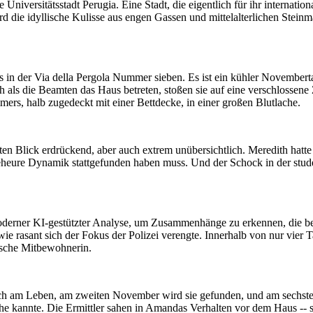
versitätsstadt Perugia. Eine Stadt, die eigentlich für ihr international
ird die idyllische Kulisse aus engen Gassen und mittelalterlichen Stein
in der Via della Pergola Nummer sieben. Es ist ein kühler Novembertag, 
als die Beamten das Haus betreten, stoßen sie auf eine verschlossene Z
rs, halb zugedeckt mit einer Bettdecke, in einer großen Blutlache.
ten Blick erdrückend, aber auch extrem unübersichtlich. Meredith hatte
heure Dynamik stattgefunden haben muss. Und der Schock in der studen
oderner KI-gestützter Analyse, um Zusammenhänge zu erkennen, die b
ie rasant sich der Fokus der Polizei verengte. Innerhalb von nur vier 
ische Mitbewohnerin.
ch am Leben, am zweiten November wird sie gefunden, und am sechst
Woche kannte. Die Ermittler sahen in Amandas Verhalten vor dem Haus -- 