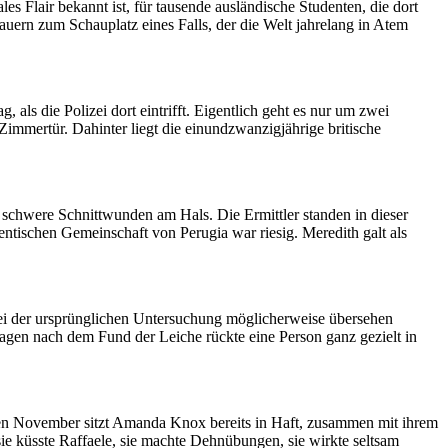
es Flair bekannt ist, für tausende ausländische Studenten, die dort
mauern zum Schauplatz eines Falls, der die Welt jahrelang in Atem
als die Polizei dort eintrifft. Eigentlich geht es nur um zwei
immertür. Dahinter liegt die einundzwanzigjährige britische
 schwere Schnittwunden am Hals. Die Ermittler standen in dieser
tischen Gemeinschaft von Perugia war riesig. Meredith galt als
ei der ursprünglichen Untersuchung möglicherweise übersehen
Tagen nach dem Fund der Leiche rückte eine Person ganz gezielt in
en November sitzt Amanda Knox bereits in Haft, zusammen mit ihrem
sie küsste Raffaele, sie machte Dehnübungen, sie wirkte seltsam