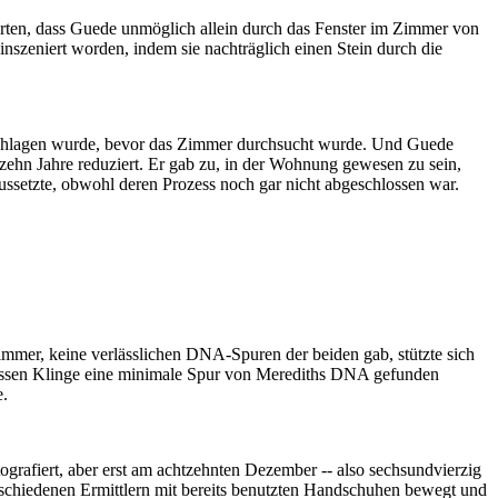
ierten, dass Guede unmöglich allein durch das Fenster im Zimmer von
szeniert worden, indem sie nachträglich einen Stein durch die
ngeschlagen wurde, bevor das Zimmer durchsucht wurde. Und Guede
hzehn Jahre reduziert. Er gab zu, in der Wohnung gewesen zu sein,
aussetzte, obwohl deren Prozess noch gar nicht abgeschlossen war.
mmer, keine verlässlichen DNA-Spuren der beiden gab, stützte sich
essen Klinge eine minimale Spur von Merediths DNA gefunden
e.
rafiert, aber erst am achtzehnten Dezember -- also sechsundvierzig
rschiedenen Ermittlern mit bereits benutzten Handschuhen bewegt und