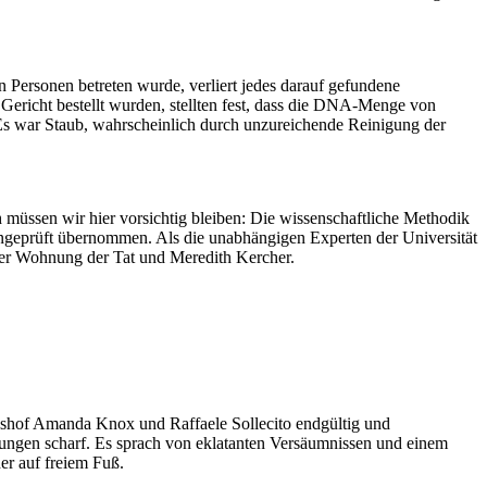
Personen betreten wurde, verliert jedes darauf gefundene
ericht bestellt wurden, stellten fest, dass die DNA-Menge von
Es war Staub, wahrscheinlich durch unzureichende Reinigung der
h müssen wir hier vorsichtig bleiben: Die wissenschaftliche Methodik
t ungeprüft übernommen. Als die unabhängigen Experten der Universität
der Wohnung der Tat und Meredith Kercher.
onshof Amanda Knox und Raffaele Sollecito endgültig und
ittlungen scharf. Es sprach von eklatanten Versäumnissen und einem
der auf freiem Fuß.