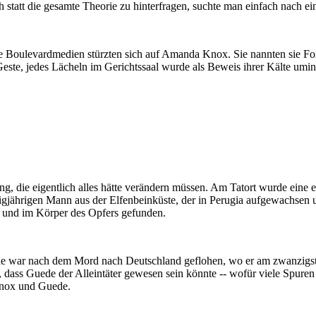
statt die gesamte Theorie zu hinterfragen, suchte man einfach nach ein
e Boulevardmedien stürzten sich auf Amanda Knox. Sie nannten sie Fo
Geste, jedes Lächeln im Gerichtssaal wurde als Beweis ihrer Kälte umint
ng, die eigentlich alles hätte verändern müssen. Am Tatort wurde ei
gjährigen Mann aus der Elfenbeinküste, der in Perugia aufgewachsen u
 und im Körper des Opfers gefunden.
uede war nach dem Mord nach Deutschland geflohen, wo er am zwanzi
dass Guede der Alleintäter gewesen sein könnte -- wofür viele Spuren sp
Knox und Guede.