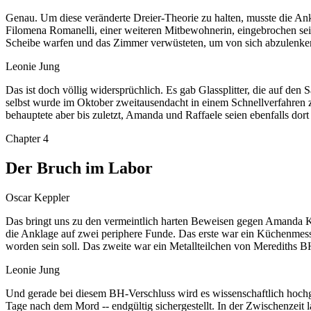
Genau. Um diese veränderte Dreier-Theorie zu halten, musste die Ank
Filomena Romanelli, einer weiteren Mitbewohnerin, eingebrochen sein
Scheibe warfen und das Zimmer verwüsteten, um von sich abzulenke
Leonie Jung
Das ist doch völlig widersprüchlich. Es gab Glassplitter, die auf d
selbst wurde im Oktober zweitausendacht in einem Schnellverfahren zu
behauptete aber bis zuletzt, Amanda und Raffaele seien ebenfalls dor
Chapter
4
Der Bruch im Labor
Oscar Keppler
Das bringt uns zu den vermeintlich harten Beweisen gegen Amanda Kn
die Anklage auf zwei periphere Funde. Das erste war ein Küchenme
worden sein soll. Das zweite war ein Metallteilchen von Merediths
Leonie Jung
Und gerade bei diesem BH-Verschluss wird es wissenschaftlich hochg
Tage nach dem Mord -- endgültig sichergestellt. In der Zwischenzeit