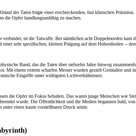
uf der Taten folgte einer erschreckenden, fast klinischen Präzision.
 um die Opfer handlungsunfähig zu machen.
er verbindet, ist die Tatwaffe. Bei sämtlichen acht Doppelmorden kam 
 einer sehr spezifischen, kleinen Prägung auf dem Hülsenboden -- d
physische Band, das die Taten über siebzehn Jahre hinweg zusammenhäl
. Mit einem extrem scharfen Messer wurden gezielt Genitalien und in s
omische Eingriffe unter widrigsten Lichtverhältnissen.
üssen die Opfer im Fokus behalten. Das waren junge Menschen wie Stef
endet wurde. Die Öffentlichkeit und die Medien begannen bald, von ein
 unter einen kaum vorstellbaren Druck setzte.
abyrinth)