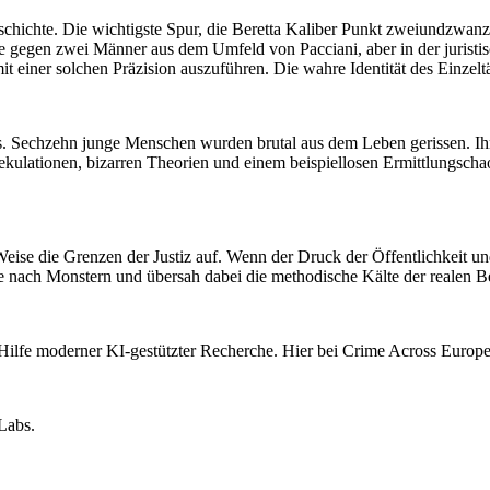
eschichte. Die wichtigste Spur, die Beretta Kaliber Punkt zweiundzwan
le gegen zwei Männer aus dem Umfeld von Pacciani, aber in der juristi
mit einer solchen Präzision auszuführen. Die wahre Identität des Einze
. Sechzehn junge Menschen wurden brutal aus dem Leben gerissen. Ihre
lationen, bizarren Theorien und einem beispiellosen Ermittlungschaos
e Weise die Grenzen der Justiz auf. Wenn der Druck der Öffentlichkeit 
 nach Monstern und übersah dabei die methodische Kälte der realen B
 Hilfe moderner KI-gestützter Recherche. Hier bei Crime Across Europe
Labs.