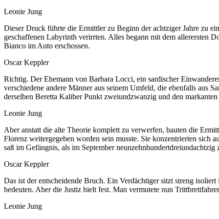
Leonie Jung
Dieser Druck führte die Ermittler zu Beginn der achtziger Jahre zu ein
geschaffenen Labyrinth verirrten. Alles begann mit dem allererste
Bianco im Auto erschossen.
Oscar Keppler
Richtig. Der Ehemann von Barbara Locci, ein sardischer Einwanderer 
verschiedene andere Männer aus seinem Umfeld, die ebenfalls aus Sar
derselben Beretta Kaliber Punkt zweiundzwanzig und den markanten W
Leonie Jung
Aber anstatt die alte Theorie komplett zu verwerfen, bauten die Ermi
Florenz weitergegeben worden sein musste. Sie konzentrierten sich
saß im Gefängnis, als im September neunzehnhundertdreiundachtzig 
Oscar Keppler
Das ist der entscheidende Bruch. Ein Verdächtiger sitzt streng isolie
bedeuten. Aber die Justiz hielt fest. Man vermutete nun Trittbrettfah
Leonie Jung