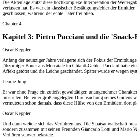
Die Aktenlage stützt diese hochkomplexe Interpretation der Weitergab
verlassen hat. Es war ein klassischer Bestätigungsfehler der Ermittler.
geschlossen, während der echte Täter frei blieb.
Chapter
4
Kapitel 3: Pietro Pacciani und die 'Snac
Oscar Keppler
Anfang der neunziger Jahre verlagerte sich der Fokus der Ermittlunge
jähzorniger Bauer aus Mercatale im Chianti-Gebiet. Pacciani hatte e
Affekt getötet und die Leiche geschändet. Später wurde er wegen syst
Leonie Jung
Er war ohne Frage ein zutiefst gewalttätiger, unangenehmer Charakt
umstritten. Bei einer groß angelegten Durchsuchung seines Gartens w
vermuteten schon damals, dass diese Hülse von den Ermittlern dort pl
Oscar Keppler
Und dann weitete sich das Verfahren aus. Die Staatsanwaltschaft prä
sondern zusammen mit seinen Freunden Giancarlo Lotti und Mario Vanni
Verhören schwer belastete.