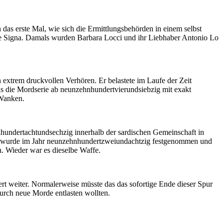
ch das erste Mal, wie sich die Ermittlungsbehörden in einem selbst
de Signa. Damals wurden Barbara Locci und ihr Liebhaber Antonio Lo
extrem druckvollen Verhören. Er belastete im Laufe der Zeit
als die Mordserie ab neunzehnhundertvierundsiebzig mit exakt
 Wanken.
ehnhundertachtundsechzig innerhalb der sardischen Gemeinschaft in
 Er wurde im Jahr neunzehnhundertzweiundachtzig festgenommen und
. Wieder war es dieselbe Waffe.
dert weiter. Normalerweise müsste das das sofortige Ende dieser Spur
 durch neue Morde entlasten wollten.