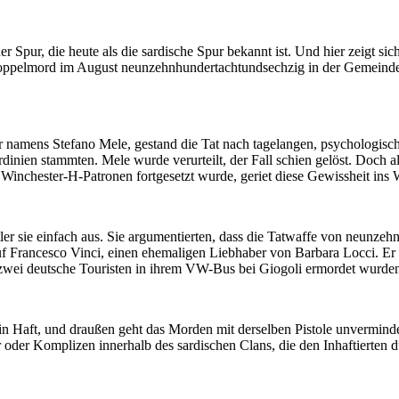
er Spur, die heute als die sardische Spur bekannt ist. Und hier zeigt si
n Doppelmord im August neunzehnhundertachtundsechzig in der Gemein
namens Stefano Mele, gestand die Tat nach tagelangen, psychologisch 
dinien stammten. Mele wurde verurteilt, der Fall schien gelöst. Doch 
inchester-H-Patronen fortgesetzt wurde, geriet diese Gewissheit ins
ttler sie einfach aus. Sie argumentierten, dass die Tatwaffe von neunz
 auf Francesco Vinci, einen ehemaligen Liebhaber von Barbara Locci.
zwei deutsche Touristen in ihrem VW-Bus bei Giogoli ermordet wurden
rt in Haft, und draußen geht das Morden mit derselben Pistole unvermin
rer oder Komplizen innerhalb des sardischen Clans, die den Inhaftierten