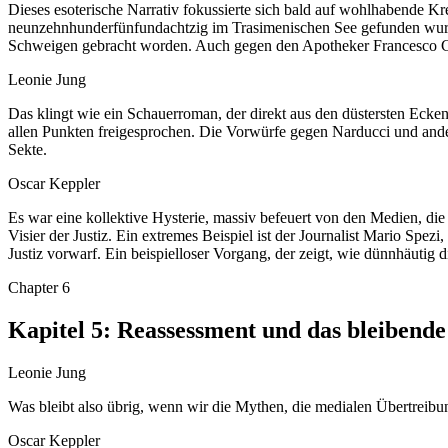
Dieses esoterische Narrativ fokussierte sich bald auf wohlhabende K
neunzehnhunderfünfundachtzig im Trasimenischen See gefunden wurde. 
Schweigen gebracht worden. Auch gegen den Apotheker Francesco Cal
Leonie Jung
Das klingt wie ein Schauerroman, der direkt aus den düstersten Ecken
allen Punkten freigesprochen. Die Vorwürfe gegen Narducci und andere
Sekte.
Oscar Keppler
Es war eine kollektive Hysterie, massiv befeuert von den Medien, die na
Visier der Justiz. Ein extremes Beispiel ist der Journalist Mario Spez
Justiz vorwarf. Ein beispielloser Vorgang, der zeigt, wie dünnhäutig d
Chapter
6
Kapitel 5: Reassessment und das bleibend
Leonie Jung
Was bleibt also übrig, wenn wir die Mythen, die medialen Übertreibu
Oscar Keppler