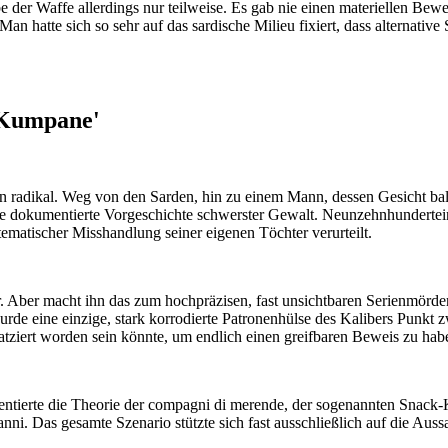
e der Waffe allerdings nur teilweise. Es gab nie einen materiellen Bewe
 Man hatte sich so sehr auf das sardische Milieu fixiert, dass alternativ
k-Kumpane'
n radikal. Weg von den Sarden, hin zu einem Mann, dessen Gesicht bald 
ine dokumentierte Vorgeschichte schwerster Gewalt. Neunzehnhundertei
ematischer Misshandlung seiner eigenen Töchter verurteilt.
er. Aber macht ihn das zum hochpräzisen, fast unsichtbaren Serienmör
urde eine einzige, stark korrodierte Patronenhülse des Kalibers Punkt
atziert worden sein könnte, um endlich einen greifbaren Beweis zu hab
sentierte die Theorie der compagni di merende, der sogenannten Snack-
. Das gesamte Szenario stützte sich fast ausschließlich auf die Aussa