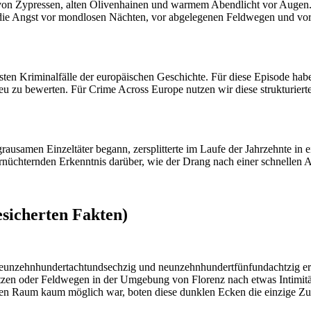
on Zypressen, alten Olivenhainen und warmem Abendlicht vor Augen. Do
ar die Angst vor mondlosen Nächten, vor abgelegenen Feldwegen und vo
testen Kriminalfälle der europäischen Geschichte. Für diese Episode hab
u zu bewerten. Für Crime Across Europe nutzen wir diese strukturierten 
usamen Einzeltäter begann, zersplitterte im Laufe der Jahrzehnte in 
rnüchternden Erkenntnis darüber, wie der Drang nach einer schnellen A
esicherten Fakten)
n neunzehnhundertachtundsechzig und neunzehnhundertfünfundachtzig e
tzen oder Feldwegen in der Umgebung von Florenz nach etwas Intimität
aten Raum kaum möglich war, boten diese dunklen Ecken die einzige Zu