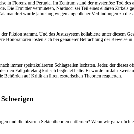
reise in Florenz und Perugia. Im Zentrum stand der mysteriöse Tod des
Die Ermittler vermuteten, Narducci sei Teil eines elitären Zirkels ge
amandrei wurde jahrelang wegen angeblicher Verbindungen zu diesen 
 der Fiktion stammt. Und das Justizsystem kollabierte unter diesem Ge
 Honoratioren lösten sich bei genauerer Betrachtung der Beweise in Lu
ch immer spektakuläreren Schlagzeilen lechzten. Jeder, der dieses offizi
i, der den Fall jahrelang kritisch begleitet hatte. Er wurde im Jahr zw
ie Behörden auf Kritik an ihren esoterischen Theorien reagierten.
e Schweigen
ngen und die bizarren Sektentheorien entfernen? Wenn wir ganz nüchte