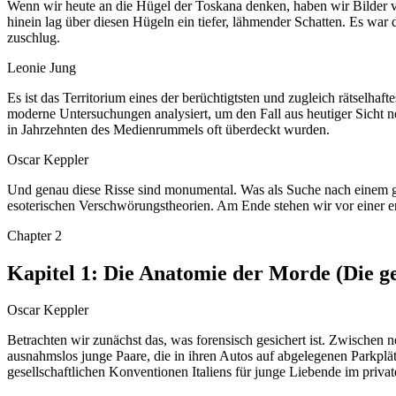
Wenn wir heute an die Hügel der Toskana denken, haben wir Bilder v
hinein lag über diesen Hügeln ein tiefer, lähmender Schatten. Es w
zuschlug.
Leonie Jung
Es ist das Territorium eines der berüchtigtsten und zugleich rätselhaf
moderne Untersuchungen analysiert, um den Fall aus heutiger Sicht ne
in Jahrzehnten des Medienrummels oft überdeckt wurden.
Oscar Keppler
Und genau diese Risse sind monumental. Was als Suche nach einem gra
esoterischen Verschwörungstheorien. Am Ende stehen wir vor einer e
Chapter
2
Kapitel 1: Die Anatomie der Morde (Die g
Oscar Keppler
Betrachten wir zunächst das, was forensisch gesichert ist. Zwische
ausnahmslos junge Paare, die in ihren Autos auf abgelegenen Parkplä
gesellschaftlichen Konventionen Italiens für junge Liebende im priv