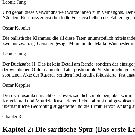
Leonie Jung
Und genau diese Verwundbarkeit wurde ihnen zum Verhängnis. Der Abla
Nächten. Er schoss zuerst durch die Fensterscheiben der Fahrzeuge,
Oscar Keppler
Die ballistische Klammer, die all diese Taten unumstößlich miteinand
zweiundzwanzig. Genauer gesagt, Munition der Marke Winchester mit
Leonie Jung
Der Buchstabe H. Das ist kein Detail am Rande, sondern das einzige 
der weiblichen Opfer nahm der Täter postmortale Verstümmelungen vor
spontanen Akte der Raserei, sondern hochgradig fokussierte, fast anat
Oscar Keppler
Diese Grausamkeit macht es schwer, sachlich zu bleiben, aber wir m
Kraveichvili und Maurizia Rusci, deren Leben abrupt und gewaltsam be
übernatürliche Bedrohung suggerierte und die Ermittler von Anfang an
Chapter
3
Kapitel 2: Die sardische Spur (Das erste L