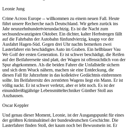
Leonie Jung
Crime Across Europe -- willkommen zu einem neuen Fall. Heute
führt unsere Recherche nach Deutschland. Wir gehen zurück ins
Jahr neunzehnhundertvierundachtzig. Es ist die Nacht zum
sechsundzwanzigsten Oktober. Ein dichter, kalter Herbstregen fällt
auf die Fahrbahn der Autobahn fünfundvierzig, knapp vor der
Ausfahrt Hagen-Süd. Gegen drei Uhr nachts bemerken zwei
Lasterfahrer ein beschädigtes Auto im Graben. Ein hellblauer Vau
We Golf der ersten Generation. Er ist schwer beschädigt, die Reifen
auf der Beifahrerseite sind platt, der Wagen ist offensichtlich von der
Spur abgekommen. Als die beiden Fahrer die Unfallstelle sichern
und sich dem Wrack nähern, machen sie eine Entdeckung, die
diesen Fall für Jahrzehnte in das kollektive Gedächtnis einbrennen
sollte. Im Beifahrersitz des zerstörten Wagens liegt ein Mann. Er ist
völlig nackt. Er ist schwer verletzt, aber er lebt noch. Es ist der
einunddreißigjährige Lebensmitteltechniker Günther Stoll aus
Anzhausen.
Oscar Keppler
Und genau dieser Moment, Leonie, ist der Ausgangspunkt für eines
der größten Kriminalrätsel der bundesdeutschen Geschichte. Die
Lasterfahrer finden Stoll, der kaum noch bei Bewusstsein ist. Er