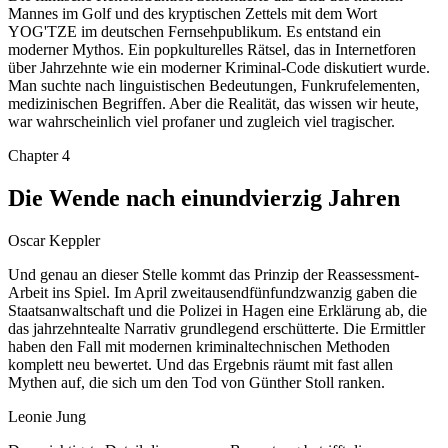
Mannes im Golf und des kryptischen Zettels mit dem Wort
YOG'TZE im deutschen Fernsehpublikum. Es entstand ein
moderner Mythos. Ein popkulturelles Rätsel, das in Internetforen
über Jahrzehnte wie ein moderner Kriminal-Code diskutiert wurde.
Man suchte nach linguistischen Bedeutungen, Funkrufelementen,
medizinischen Begriffen. Aber die Realität, das wissen wir heute,
war wahrscheinlich viel profaner und zugleich viel tragischer.
Chapter
4
Die Wende nach einundvierzig Jahren
Oscar Keppler
Und genau an dieser Stelle kommt das Prinzip der Reassessment-
Arbeit ins Spiel. Im April zweitausendfünfundzwanzig gaben die
Staatsanwaltschaft und die Polizei in Hagen eine Erklärung ab, die
das jahrzehntealte Narrativ grundlegend erschütterte. Die Ermittler
haben den Fall mit modernen kriminaltechnischen Methoden
komplett neu bewertet. Und das Ergebnis räumt mit fast allen
Mythen auf, die sich um den Tod von Günther Stoll ranken.
Leonie Jung