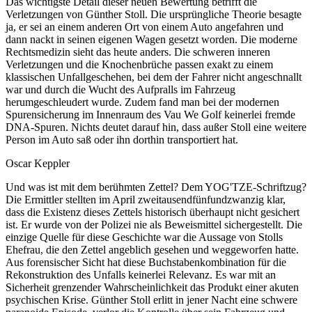
Das wichtigste Detail dieser neuen Bewertung betrifft die
Verletzungen von Günther Stoll. Die ursprüngliche Theorie besagte
ja, er sei an einem anderen Ort von einem Auto angefahren und
dann nackt in seinen eigenen Wagen gesetzt worden. Die moderne
Rechtsmedizin sieht das heute anders. Die schweren inneren
Verletzungen und die Knochenbrüche passen exakt zu einem
klassischen Unfallgeschehen, bei dem der Fahrer nicht angeschnallt
war und durch die Wucht des Aufpralls im Fahrzeug
herumgeschleudert wurde. Zudem fand man bei der modernen
Spurensicherung im Innenraum des Vau We Golf keinerlei fremde
DNA-Spuren. Nichts deutet darauf hin, dass außer Stoll eine weitere
Person im Auto saß oder ihn dorthin transportiert hat.
Oscar Keppler
Und was ist mit dem berühmten Zettel? Dem YOG'TZE-Schriftzug?
Die Ermittler stellten im April zweitausendfünfundzwanzig klar,
dass die Existenz dieses Zettels historisch überhaupt nicht gesichert
ist. Er wurde von der Polizei nie als Beweismittel sichergestellt. Die
einzige Quelle für diese Geschichte war die Aussage von Stolls
Ehefrau, die den Zettel angeblich gesehen und weggeworfen hatte.
Aus forensischer Sicht hat diese Buchstabenkombination für die
Rekonstruktion des Unfalls keinerlei Relevanz. Es war mit an
Sicherheit grenzender Wahrscheinlichkeit das Produkt einer akuten
psychischen Krise. Günther Stoll erlitt in jener Nacht eine schwere