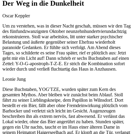
Der Weg in die Dunkelheit
Oscar Keppler
Um zu verstehen, was in dieser Nacht geschah, müssen wir den Tag
des fünfundzwanzigsten Oktober neunzehnhundertvierundachtzig
rekonstruieren. Stoll war arbeitslos, litt unter starker psychischer
Belastung und äußerte gegenüber seiner Ehefrau wiederholt
paranoide Gedanken. Er fühlte sich verfolgt. Am Abend dieses
Tages, so schilderte es seine Frau später, rief er plötzlich aus: Jetzt
geht mir ein Licht auf! Dann schrieb er sechs Buchstaben auf einen
Zettel: Y-O-G-apostroph-T-Z-E. Er strich die Kombination sofort
wieder durch und verließ fluchtartig das Haus in Anzhausen.
Leonie Jung
Diese Buchstaben, YOG'TZE, wurden später zum Kern des
gesamten Mythos. Aber bleiben wir zunächst beim Ablauf. Stoll
fährt zu seiner Lieblingskneipe, dem Papillon in Wilnsdorf. Dort
bestellt er ein Bier, fällt aber ohne Fremdeinwirkung plötzlich vom
Barhocker und verletzt sich leicht im Gesicht. Augenzeugen
beschreiben ihn als extrem nervös, fast abwesend. Er verlässt das
Lokal wieder, ohne das Bier angerührt zu haben. Stunden später,
gegen ein Uhr nachts, taucht er im Haus einer älteren Dame in
seinem Heimatort Haigerseelbach auf. Er klopft an die Tür, verlangt