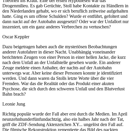
Theorien ins Kraut. Eine der ersten Hypothesen war das
Drogenmilieu. Es gab Gerüchte, Stoll habe Kontakte zu Händlern in
den Niederlanden gehabt, wo er sich beruflich zeitweise aufgehalten
hatte. Ging es um offene Schulden? Wurde er entführt, gefoltert und
dann nackt auf der Autobahn ausgesetzt? Oder war der Unfallort nur
inszeniert, um ein ganz anderes Verbrechen zu vertuschen?
Oscar Keppler
Dazu beigetragen haben auch die mysteriösen Beobachtungen
anderer Autofahrer in dieser Nacht. Unabhängig voneinander
berichteten Zeugen von einer Person in einer hellen Jacke, die kurz
nach dem Unfall an der Unfallstelle gesehen wurde. Ein anderer
Zeuge meldete einen Anhalter, der nachts auf der Autobahn
unterwegs war. Aber keine dieser Personen konnte je identifiziert
werden. Und dann waren da Stolls letzte Worte über die vier
Fremden. War das die Realität oder das Produkt einer akuten
Psychose, die sich durch den schweren Unfall und den Blutverlust
Bahn brach?
Leonie Jung
Richtig populär wurde der Fall aber erst durch die Medien. Im April
neunzehnhunderfünfundachtzig, also ein halbes Jahr nach der Tat,
griff die ZDF-Sendung Aktenzeichen XY... ungelöst den Fall auf.
Die filmische Rekonstruktion zementierte das Bild des nackten