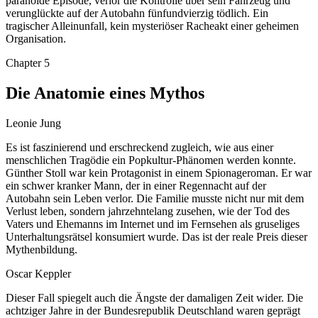
paranoide Episode, verlor die Kontrolle über sein Fahrzeug und
verunglückte auf der Autobahn fünfundvierzig tödlich. Ein
tragischer Alleinunfall, kein mysteriöser Racheakt einer geheimen
Organisation.
Chapter
5
Die Anatomie eines Mythos
Leonie Jung
Es ist faszinierend und erschreckend zugleich, wie aus einer
menschlichen Tragödie ein Popkultur-Phänomen werden konnte.
Günther Stoll war kein Protagonist in einem Spionageroman. Er war
ein schwer kranker Mann, der in einer Regennacht auf der
Autobahn sein Leben verlor. Die Familie musste nicht nur mit dem
Verlust leben, sondern jahrzehntelang zusehen, wie der Tod des
Vaters und Ehemanns im Internet und im Fernsehen als gruseliges
Unterhaltungsrätsel konsumiert wurde. Das ist der reale Preis dieser
Mythenbildung.
Oscar Keppler
Dieser Fall spiegelt auch die Ängste der damaligen Zeit wider. Die
achtziger Jahre in der Bundesrepublik Deutschland waren geprägt