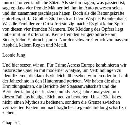
murmelt unverständliche Sätze. Als sie ihn fragen, was passiert ist,
sagt er, dass vier fremde Männer bei ihm im Auto gewesen seien
und ihn zusammengeschlagen hätten. Doch als die Rettungskräfte
eintreffen, stirbt Günther Stoll noch auf dem Weg ins Krankenhaus.
Was die Ermittler vor Ort sofort stutzig macht: Es gibt keine Spur
von diesen vier fremden Männern. Die Kleidung des Opfers liegt
unberührt im Kofferraum. Keine fremden Fingerabdrücke am
Steuer, keine Einbruchspuren. Nur der schwere Geruch von nassem
Asphalt, kaltem Regen und Metall.
Leonie Jung
Und hier setzen wir an. Für Crime Across Europe kombinieren wir
historische Quellen mit moderner Analyse, um Verbindungen zu
identifizieren, die damals vielleicht übersehen wurden oder im Laufe
der Jahrzehnte in den Hintergrund gerieten. Wir haben die alten
Ermittlungsakten, die Berichte der Staatsanwaltschaft und die
Berichterstattung der letzten einundvierzig Jahre analysiert, um
diesen Fall aus heutiger Sicht neu zu bewerten. Unser Ziel ist es
nicht, einen Mythos zu bedienen, sondern die Grenze zwischen
verifizierten Fakten und nachträglicher Legendenbildung scharf zu
ziehen.
Chapter
2